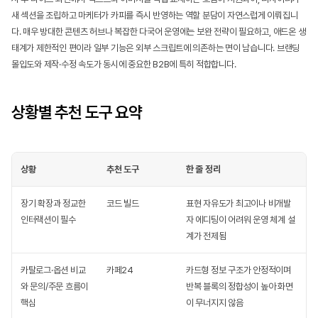
새 섹션을 조립하고 마케터가 카피를 즉시 반영하는 역할 분담이 자연스럽게 이뤄집니
다. 매우 방대한 콘텐츠 허브나 복잡한 다국어 운영에는 보완 전략이 필요하고, 애드온 생
태계가 제한적인 편이라 일부 기능은 외부 스크립트에 의존하는 면이 남습니다. 브랜딩 
몰입도와 제작·수정 속도가 동시에 중요한 B2B에 특히 적합합니다.
상황별 추천 도구 요약
상황
추천 도구
한 줄 정리
장기 확장과 정교한 
코드 빌드
표현 자유도가 최고이나 비개발
인터랙션이 필수
자 에디팅이 어려워 운영 체계 설
계가 전제됨
카탈로그·옵션 비교
카페24
카드형 정보 구조가 안정적이며 
와 문의/주문 흐름이 
반복 블록의 정합성이 높아 화면
핵심
이 무너지지 않음