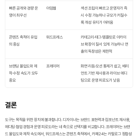
빠른 공개와 경량 운
아임웹
섹션 조립이 빠르고 운영자가 즉
영이 최우선
시 수정 가능하나 규모가 커질수
록 개성 유지가 어려움
콘텐츠 축적이 유입
워드프레스
카테고리·태그·템플릿로 아카이
의 중심
브 확장이 질서 있게 가능하나 연
출의 독창성은 제한적
브랜딩 몰입도와 제
프레이머
화면 리듬·모션 통제가 쉽고, 배리
작·수정 속도가 모두 
언트 기반 재사용과 라이브 에디
중요
팅으로 운영 피로도가 낮음
결론
도구는 목적을 위한 장치에 불과합니다. 디자이너는 브랜드 표현력과 컴포넌트 재사용, 
에디팅·협업 경험과 운영 피로도라는 네 축으로 선택지를 비교합니다. 프레이머는 브랜
드 몰입도와 제작 속도에서, 워드프레스는 콘텐츠 축적에서, 카페24는 카탈로그 정합성