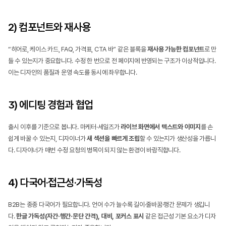
2) 컴포넌트와 재사용
“히어로, 케이스 카드, FAQ, 가격표, CTA 바” 같은 블록을 
재사용 가능한 컴포넌트
로 만
들 수 있는지가 중요합니다. 수정 한 번으로 전 페이지에 반영되는 구조가 이상적입니다. 
이는 디자인의 품질과 운영 속도를 동시에 좌우합니다.
3) 에디팅 경험과 협업
출시 이후를 기준으로 봅니다. 마케터·세일즈가 
라이브 화면에서 텍스트와 이미지
를 손
쉽게 바꿀 수 있는지, 디자이너가 
새 섹션을 빠르게 조립
할 수 있는지가 생산성을 가릅니
다. 디자이너가 매번 수정 요청의 병목이 되지 않는 환경이 바람직합니다.
4) 다국어·접근성·가독성
B2B는 종종 다국어가 필요합니다. 언어 수가 늘수록 길이·줄바꿈·행간 문제가 생깁니
다. 
한글 가독성(자간·행간·문단 간격), 대비, 포커스 표시
 같은 접근성 기본 요소가 디자