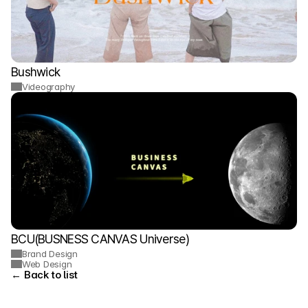
Bushwick
Videography
BCU(BUSNESS CANVAS Universe)
Brand Design
Web Design
← Back to list