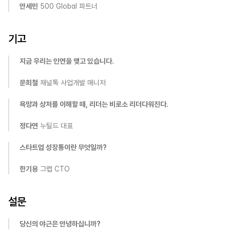
안세민
 500 Global 파트너
기고
지금 우리는 인연을 맺고 있습니다.
문희철
 채널톡 사업개발 매니저
욕망과 상처를 이해할 때, 리더는 비로소 리더다워진다.
정다연
 누틸드 대표
스타트업 성장통이란 무엇일까?
한기용
 그랩 CTO
설문
당신의 야근은 안녕하십니까?