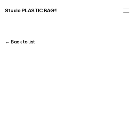
Studio PLASTIC BAG®
← Back to list
Title
Client
upper
비즈니스캔버스
Year
Tag
Editorial Design
2023
Brand Design
Photography