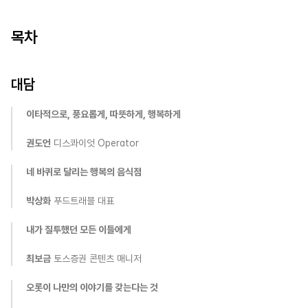
Overview
스타트업 피플 매거진 
<upper>
를 발간했습니다. 이 과정에서 
기획과 제작, 촬영과 디
자인 등의 전 과정을 담당
목차
하였습니다.
<upper>는 
스타트업에 종사하고 있는 사람들을 조명
하는 콘텐츠로, 스타트업 재직자
와의 
인터뷰, 기고, 설문
 등의 콘텐츠로 구성되어 있습니다. 디자인 측면에서는 
엠보 후
대담
가공과 누드사철제본
을 적용하여 
<upper>만의 아이덴티티를 강조
했습니다.
Contact Studio
이타적으로, 풍요롭게, 따뜻하게, 행복하게
권도언
 디스콰이엇 Operator
네 바퀴로 달리는 행복의 음식점
박상화
 푸드트래블 대표
내가 질투했던 모든 이들에게
최보금
 토스증권 콘텐츠 매니저
오롯이 나만의 이야기를 갖는다는 것