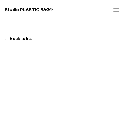
Studio PLASTIC BAG®
← Back to list
Title
Client
T.T.T. S#2
비즈니스캔버스
Year
Tag
Videography
2022
Overview
비즈니스캔버스의 팀원들의 이야기를 담은 다큐멘터리 
<T.T.T. S#2>
를 제작했습니
다.