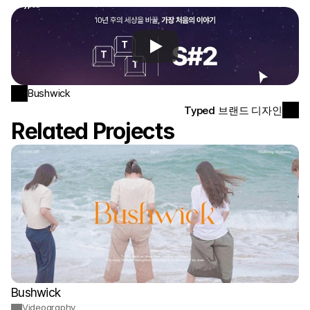
T.T.T. 시리즈는 
비즈니스캔버스의 전 팀원들의 인터뷰를 담아내는 콘텐츠
로, 이와 더
불어 
사내 메신저에 남아있는 기록
들을 기반으로 이들의 여정을 영상화 했습니다. 
기획, 촬영, 편집을 전담
했습니다.
Bushwick
Contact Studio
Typed 브랜드 디자인
Related Projects
Bushwick
Videography